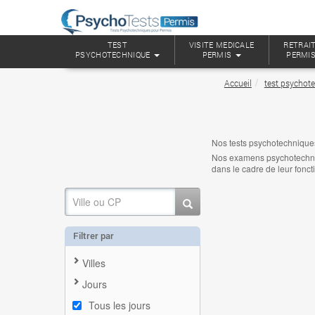
TEST
VISITE MEDICALE
RETRAIT
PSYCHOTECHNIQUE
PERMIS
PERMI
Accueil
test psychot
Nos tests psychotechniqu
Nos examens psychotechniqu
dans le cadre de leur fonct
Filtrer par
Villes
Jours
Tous les jours