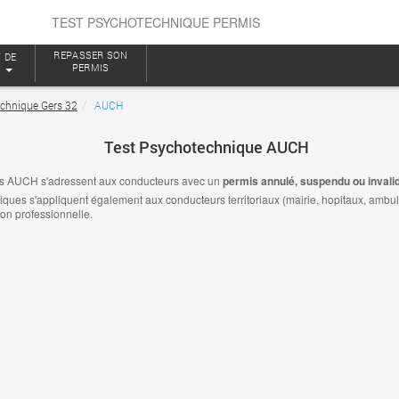
TEST PSYCHOTECHNIQUE PERMIS
REPASSER SON
 DE
PERMIS
S
echnique Gers 32
AUCH
Test Psychotechnique AUCH
es AUCH s'adressent aux conducteurs avec un
permis annulé, suspendu ou invali
es s'appliquent également aux conducteurs territoriaux (mairie, hopitaux, ambulanc
ion professionnelle.