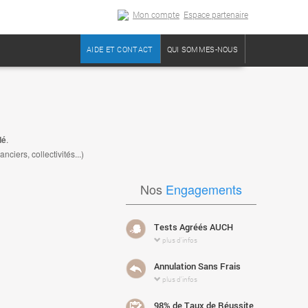
Mon compte
Espace partenaire
AIDE ET CONTACT
QUI SOMMES-NOUS
dé
.
iers, collectivités...)
Nos
Engagements
Tests Agréés AUCH
plus d'infos
Annulation Sans Frais
plus d'infos
98% de Taux de Réussite