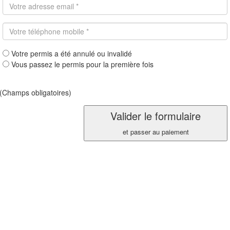
Votre permis a été annulé ou invalidé
Vous passez le permis pour la première fois
(Champs obligatoires)
Valider le formulaire
et passer au paiement
Qui sommes-nous ?
Aide et Contact
Conditions générales de vente
Mentions légales