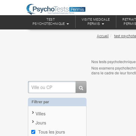
TEST
VISITE MEDICALE
RETRAIT
PSYCHOTECHNIQUE
PERMIS
PERMI
Accueil
test psychote
Nos tests psychotechniqu
Nos examens psychotechniqu
dans le cadre de leur fonct
Filtrer par
Villes
Jours
Tous les jours