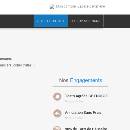
Mon compte
Espace partenaire
AIDE ET CONTACT
QUI SOMMES-NOUS
nvalidé
.
iers, collectivités...)
Nos
Engagements
Tests Agréés GRENOBLE
plus d'infos
Annulation Sans Frais
plus d'infos
98% de Taux de Réussite