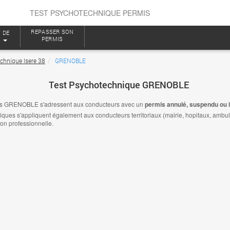
TEST PSYCHOTECHNIQUE PERMIS
REPASSER SON
 DE
PERMIS
S
chnique Isere 38
GRENOBLE
Test Psychotechnique GRENOBLE
es GRENOBLE s'adressent aux conducteurs avec un
permis annulé, suspendu ou i
es s'appliquent également aux conducteurs territoriaux (mairie, hopitaux, ambulanc
ion professionnelle.