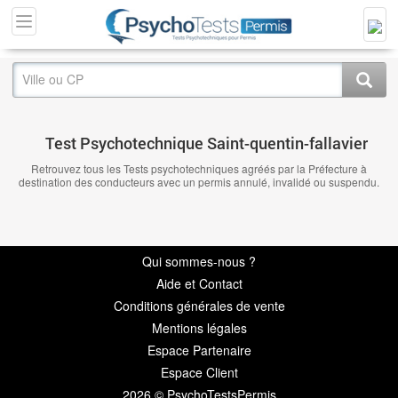
Test Psychotechnique Saint-quentin-fallavier
Retrouvez tous les Tests psychotechniques agréés par la Préfecture à
destination des conducteurs avec un permis annulé, invalidé ou suspendu.
Qui sommes-nous ?
Aide et Contact
Conditions générales de vente
Mentions légales
Espace Partenaire
Espace Client
2026 © PsychoTestsPermis