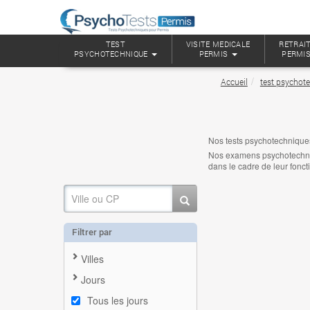
TEST
VISITE MEDICALE
RETRAIT
PSYCHOTECHNIQUE
PERMIS
PERMI
Accueil
test psychot
Nos tests psychotechniqu
Nos examens psychotechniqu
dans le cadre de leur fonct
Filtrer par
Villes
Jours
Tous les jours