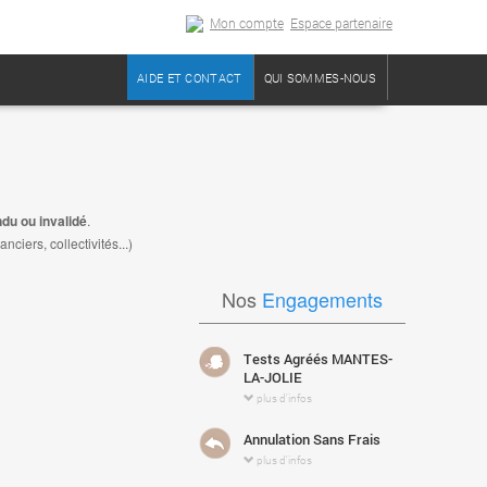
Mon compte
Espace partenaire
AIDE ET CONTACT
QUI SOMMES-NOUS
du ou invalidé
.
iers, collectivités...)
Nos
Engagements
Tests Agréés MANTES-
LA-JOLIE
plus d'infos
Annulation Sans Frais
plus d'infos