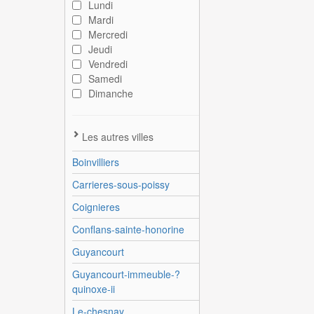
Lundi
Mardi
Mercredi
Jeudi
Vendredi
Samedi
Dimanche
Les autres villes
Boinvilliers
Carrieres-sous-poissy
Coignieres
Conflans-sainte-honorine
Guyancourt
Guyancourt-immeuble-?
quinoxe-ii
Le-chesnay