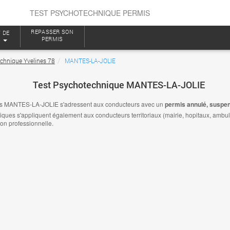
TEST PSYCHOTECHNIQUE PERMIS
REPASSER SON
 DE
PERMIS
S
echnique Yvelines 78
MANTES-LA-JOLIE
Test Psychotechnique MANTES-LA-JOLIE
es MANTES-LA-JOLIE s'adressent aux conducteurs avec un
permis annulé, suspen
es s'appliquent également aux conducteurs territoriaux (mairie, hopitaux, ambulanc
ion professionnelle.