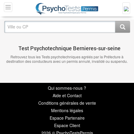
Test Psychotechnique Bernieres-sur-seine
Retrouvez tous les Tests psychotechniques agréés par la Préfecture à
destination des conducteurs avec un permis annulé, invalidé ou suspendu.
Qui sommes-nous ?
Aide et Contact
Conditions générales de vente
Mentions légales
Espace Partenaire
Espace Client
2026 © PsychoTestsPermis