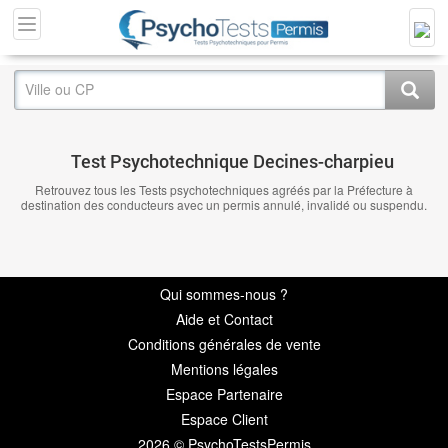
Test Psychotechnique Decines-charpieu
Retrouvez tous les Tests psychotechniques agréés par la Préfecture à
destination des conducteurs avec un permis annulé, invalidé ou suspendu.
Qui sommes-nous ?
Aide et Contact
Conditions générales de vente
Mentions légales
Espace Partenaire
Espace Client
2026 © PsychoTestsPermis