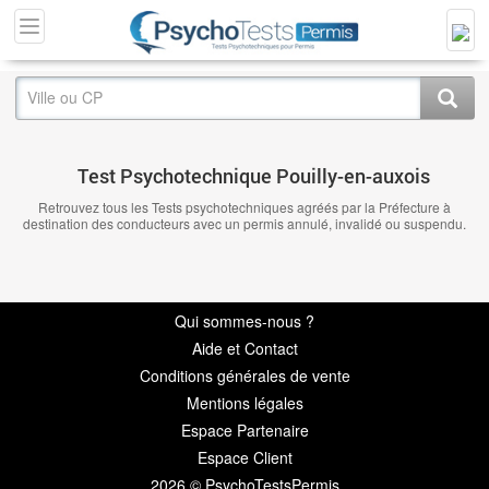
Test Psychotechnique Pouilly-en-auxois
Retrouvez tous les Tests psychotechniques agréés par la Préfecture à
destination des conducteurs avec un permis annulé, invalidé ou suspendu.
Qui sommes-nous ?
Aide et Contact
Conditions générales de vente
Mentions légales
Espace Partenaire
Espace Client
2026 © PsychoTestsPermis