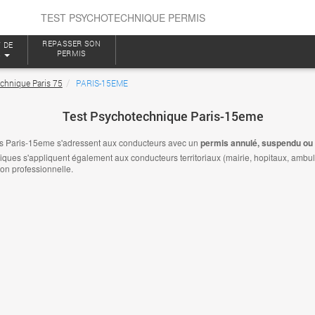
TEST PSYCHOTECHNIQUE PERMIS
REPASSER SON
 DE
PERMIS
S
chnique Paris 75
PARIS-15EME
Test Psychotechnique Paris-15eme
s Paris-15eme s'adressent aux conducteurs avec un
permis annulé, suspendu ou 
es s'appliquent également aux conducteurs territoriaux (mairie, hopitaux, ambulanc
ion professionnelle.