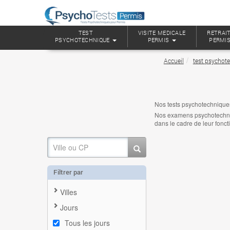
TEST
VISITE MEDICALE
RETRAIT
PSYCHOTECHNIQUE
PERMIS
PERMI
Accueil
test psychote
Nos tests psychotechnique
Nos examens psychotechniqu
dans le cadre de leur fonct
Filtrer par
Villes
Jours
Tous les jours