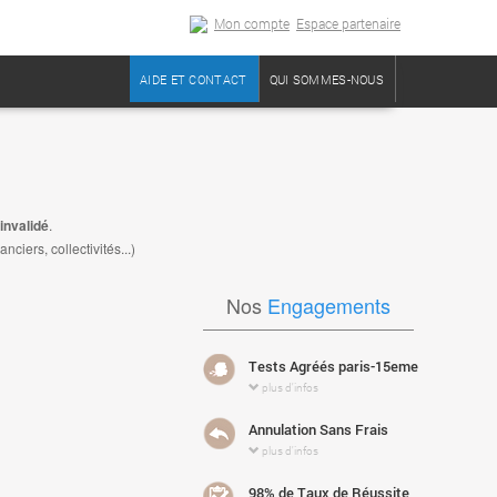
Mon compte
Espace partenaire
AIDE ET CONTACT
QUI SOMMES-NOUS
invalidé
.
iers, collectivités...)
Nos
Engagements
Tests Agréés paris-15eme
plus d'infos
Annulation Sans Frais
plus d'infos
98% de Taux de Réussite