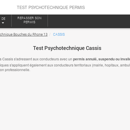
TEST PSYCHOTECHNIQUE PERMIS
REPASSER SON
 DE
PERMIS
S
echnique Bouches du Rhone 13
CASSIS
Test Psychotechnique Cassis
s Cassis s'adressent aux conducteurs avec un
permis annulé, suspendu ou invali
es s'appliquent également aux conducteurs territoriaux (mairie, hopitaux, ambulanc
ion professionnelle.