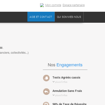
Mon compte
Espace partenaire
AIDE ET CONTACT
QUI SOMMES-NOUS
dé
.
iers, collectivités...)
Nos
Engagements
Tests Agréés cassis
plus d'infos
Annulation Sans Frais
plus d'infos
98% de Taux de Réussite