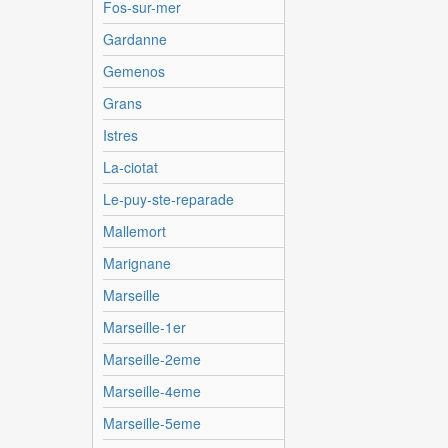
Fos-sur-mer
Gardanne
Gemenos
Grans
Istres
La-ciotat
Le-puy-ste-reparade
Mallemort
Marignane
Marseille
Marseille-1er
Marseille-2eme
Marseille-4eme
Marseille-5eme