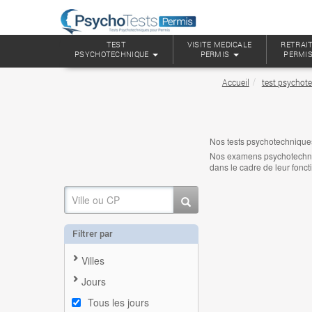
TEST
VISITE MEDICALE
RETRAIT
PSYCHOTECHNIQUE
PERMIS
PERMI
Accueil
test psychot
Nos tests psychotechnique
Nos examens psychotechniqu
dans le cadre de leur fonct
Filtrer par
Villes
Jours
Tous les jours