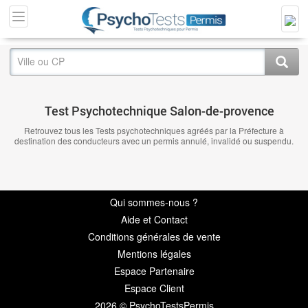
Test Psychotechnique Salon-de-provence
Retrouvez tous les Tests psychotechniques agréés par la Préfecture à
destination des conducteurs avec un permis annulé, invalidé ou suspendu.
Qui sommes-nous ?
Aide et Contact
Conditions générales de vente
Mentions légales
Espace Partenaire
Espace Client
2026 © PsychoTestsPermis