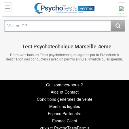
Test Psychotechnique Marseille-4eme
Retrouvez tous les Tests psychotechniques agréés par la Préfecture à
destination des conducteurs avec un permis annulé, invalidé ou suspendu.
Qui sommes-nous ?
Aide et Contact
Conditions générales de vente
Mentions légales
Espace Partenaire
Espace Client
2026 © PsychoTestsPermis