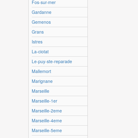
Fos-sur-mer
Gardanne
Gemenos
Grans
Istres
La-ciotat
Le-puy-ste-reparade
Mallemort
Marignane
Marseille
Marseille-1er
Marseille-2eme
Marseille-4eme
Marseille-5eme