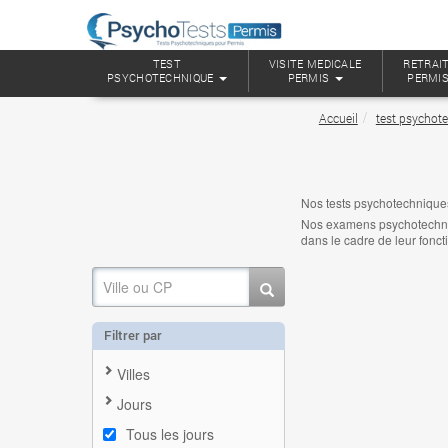
TEST
VISITE MEDICALE
RETRAIT
PSYCHOTECHNIQUE
PERMIS
PERMI
Accueil
test psychot
Nos tests psychotechnique
Nos examens psychotechniqu
dans le cadre de leur fonct
Filtrer par
Villes
Jours
Tous les jours