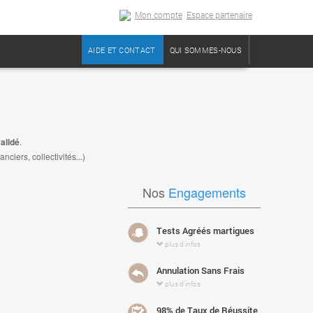
Mon compte
Espace partenaire
AIDE ET CONTACT
QUI SOMMES-NOUS
alidé
.
iers, collectivités...)
Nos
Engagements
Tests Agréés martigues
plus d'infos
Annulation Sans Frais
plus d'infos
98% de Taux de Réussite