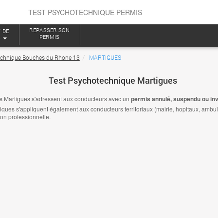
TEST PSYCHOTECHNIQUE PERMIS
REPASSER SON
 DE
PERMIS
S
echnique Bouches du Rhone 13
MARTIGUES
Test Psychotechnique Martigues
s Martigues s'adressent aux conducteurs avec un
permis annulé, suspendu ou inv
es s'appliquent également aux conducteurs territoriaux (mairie, hopitaux, ambulanc
ion professionnelle.