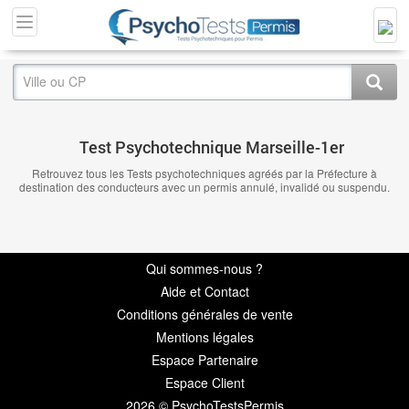
Test Psychotechnique Marseille-1er
Retrouvez tous les Tests psychotechniques agréés par la Préfecture à
destination des conducteurs avec un permis annulé, invalidé ou suspendu.
Qui sommes-nous ?
Aide et Contact
Conditions générales de vente
Mentions légales
Espace Partenaire
Espace Client
2026 © PsychoTestsPermis