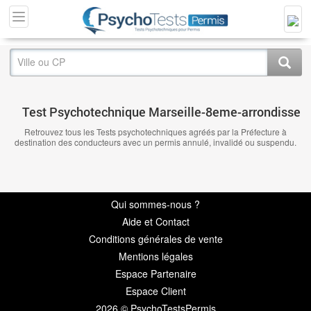
Test Psychotechnique Marseille-8eme-arrondisse
Retrouvez tous les Tests psychotechniques agréés par la Préfecture à
destination des conducteurs avec un permis annulé, invalidé ou suspendu.
Qui sommes-nous ?
Aide et Contact
Conditions générales de vente
Mentions légales
Espace Partenaire
Espace Client
2026 © PsychoTestsPermis