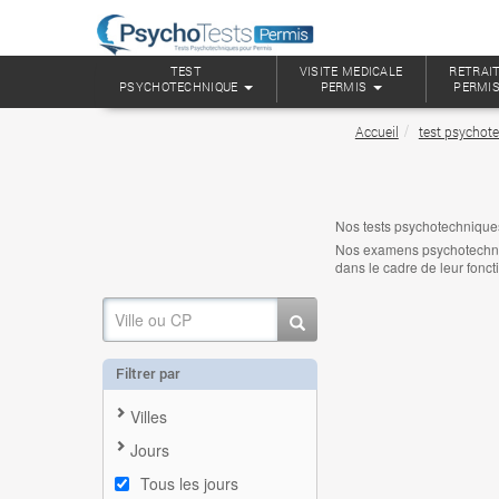
TEST
VISITE MEDICALE
RETRAIT
PSYCHOTECHNIQUE
PERMIS
PERMI
Accueil
test psychot
Nos tests psychotechnique
Nos examens psychotechniqu
dans le cadre de leur fonct
Filtrer par
Villes
Jours
Tous les jours