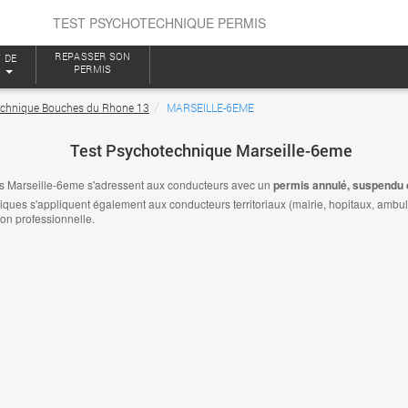
TEST PSYCHOTECHNIQUE PERMIS
REPASSER SON
 DE
PERMIS
S
echnique Bouches du Rhone 13
MARSEILLE-6EME
Test Psychotechnique Marseille-6eme
s Marseille-6eme s'adressent aux conducteurs avec un
permis annulé, suspendu o
es s'appliquent également aux conducteurs territoriaux (mairie, hopitaux, ambulanc
ion professionnelle.