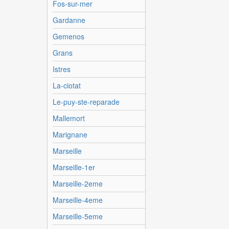
Fos-sur-mer
Gardanne
Gemenos
Grans
Istres
La-ciotat
Le-puy-ste-reparade
Mallemort
Marignane
Marseille
Marseille-1er
Marseille-2eme
Marseille-4eme
Marseille-5eme