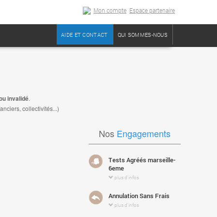
Mon compte
Espace partenaire
AIDE ET CONTACT
QUI SOMMES-NOUS
u invalidé
.
iers, collectivités...)
Nos
Engagements
Tests Agréés marseille-
6eme
plus d'infos
Annulation Sans Frais
plus d'infos