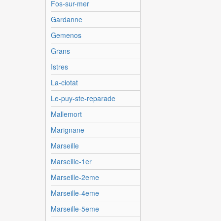
Fos-sur-mer
Gardanne
Gemenos
Grans
Istres
La-ciotat
Le-puy-ste-reparade
Mallemort
Marignane
Marseille
Marseille-1er
Marseille-2eme
Marseille-4eme
Marseille-5eme