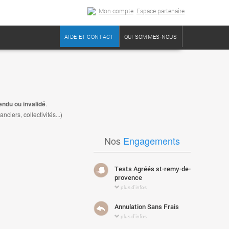
Mon compte
Espace partenaire
AIDE ET CONTACT
QUI SOMMES-NOUS
endu ou invalidé
.
iers, collectivités...)
Nos
Engagements
Tests Agréés st-remy-de-
provence
plus d'infos
Annulation Sans Frais
plus d'infos