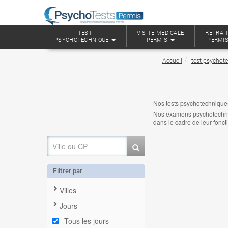
TEST
VISITE MEDICALE
RETRAIT
PSYCHOTECHNIQUE
PERMIS
PERMI
Accueil
test psychot
Nos tests psychotechnique
Nos examens psychotechniqu
dans le cadre de leur fonct
Filtrer par
Villes
Jours
Tous les jours