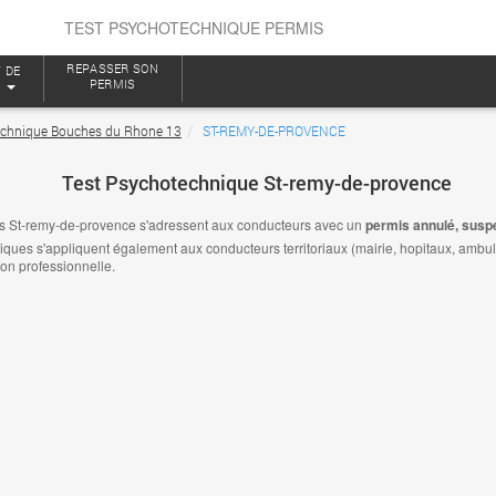
TEST PSYCHOTECHNIQUE PERMIS
REPASSER SON
 DE
PERMIS
S
echnique Bouches du Rhone 13
ST-REMY-DE-PROVENCE
Test Psychotechnique St-remy-de-provence
s St-remy-de-provence s'adressent aux conducteurs avec un
permis annulé, susp
es s'appliquent également aux conducteurs territoriaux (mairie, hopitaux, ambulanc
ion professionnelle.